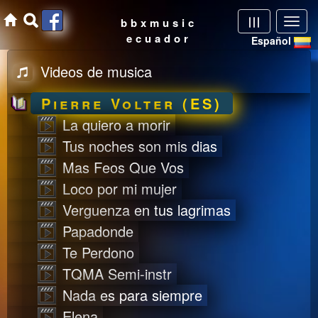
Videos de musica
Pierre Volter (ES)
La quiero a morir
Tus noches son mis dias
Mas Feos Que Vos
Loco por mi mujer
Verguenza en tus lagrimas
Papadonde
Te Perdono
TQMA Semi-instr
Nada es para siempre
Elena