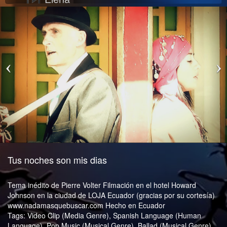
La chica que me acompaña
Si La Ves
Je suis venu te dire
Debo Decir No
Pierre Volter (EN)
Pierre Volter (Instrumental)
Tus noches son mis dias
Tema inédito de Pierre Volter Filmación en el hotel Howard
Johnson en la ciudad de LOJA Ecuador (gracias por su cortesía)
www.nadamasquebuscar.com Hecho en Ecuador
Tags: Video Clip (Media Genre), Spanish Language (Human
Language), Pop Music (Musical Genre), Ballad (Musical Genre),